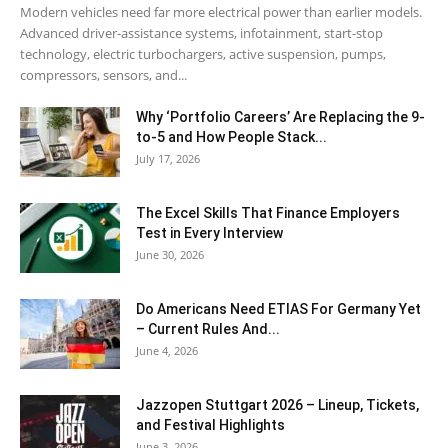
Modern vehicles need far more electrical power than earlier models.
Advanced driver-assistance systems, infotainment, start-stop
technology, electric turbochargers, active suspension, pumps,
compressors, sensors, and...
Why ‘Portfolio Careers’ Are Replacing the 9-
to-5 and How People Stack...
July 17, 2026
The Excel Skills That Finance Employers
Test in Every Interview
June 30, 2026
Do Americans Need ETIAS For Germany Yet
– Current Rules And...
June 4, 2026
J​azzopen Stuttgart 2026 – Lineup, Tickets,
and Festival Highlights
June 3, 2026